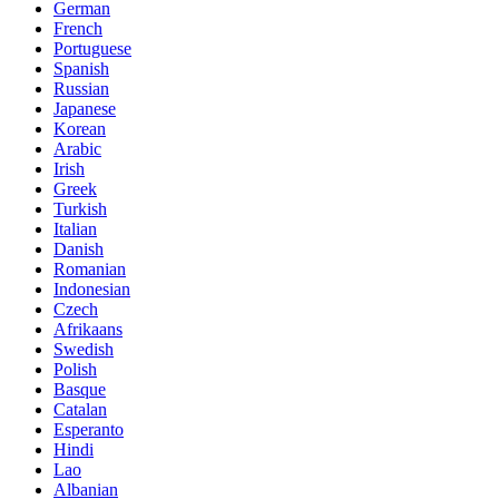
German
French
Portuguese
Spanish
Russian
Japanese
Korean
Arabic
Irish
Greek
Turkish
Italian
Danish
Romanian
Indonesian
Czech
Afrikaans
Swedish
Polish
Basque
Catalan
Esperanto
Hindi
Lao
Albanian