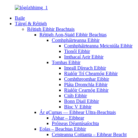
Baile
Táirgí & Réitigh
Réitigh Eibhir Beachtais
Réitigh Aon-Staid Eibhir Beachtas
Comhpháirteanna Eibhir
Comhpháirteanna Meicniúla Eibhir
Tionól Eibhir
Imthacaí Aeir Eibhir
Tomhas Eibhir
Imeall Díreach Eibhir
Rialóir Trí Chearnóg Eibhir
Comhthreomhar Eibhir
Pláta Dromchla Eibhir
Rialóir Cearnóg Eibhir
Ciúb Eibhir
Bonn Diail Eibhir
Bloc V Eibhir
Ár gCumas — Eibhear Ultra-Beachtais
Ábhar – Eibhear
Próiseas Déantúsaíochta
Eolas – Beachtas Eibhir
Ceisteanna Coitianta – Eibhear Beacht