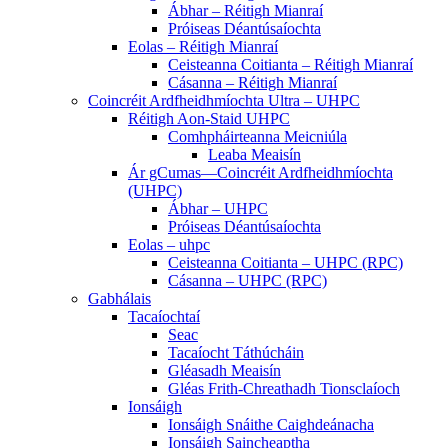
Ábhar – Réitigh Mianraí
Próiseas Déantúsaíochta
Eolas – Réitigh Mianraí
Ceisteanna Coitianta – Réitigh Mianraí
Cásanna – Réitigh Mianraí
Coincréit Ardfheidhmíochta Ultra – UHPC
Réitigh Aon-Staid UHPC
Comhpháirteanna Meicniúla
Leaba Meaisín
Ár gCumas—Coincréit Ardfheidhmíochta
(UHPC)
Ábhar – UHPC
Próiseas Déantúsaíochta
Eolas – uhpc
Ceisteanna Coitianta – UHPC (RPC)
Cásanna – UHPC (RPC)
Gabhálais
Tacaíochtaí
Seac
Tacaíocht Táthúcháin
Gléasadh Meaisín
Gléas Frith-Chreathadh Tionsclaíoch
Ionsáigh
Ionsáigh Snáithe Caighdeánacha
Ionsáigh Saincheaptha