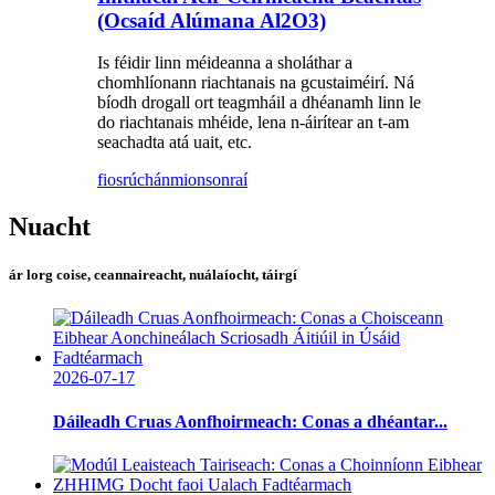
(Ocsaíd Alúmana Al2O3)
Is féidir linn méideanna a sholáthar a
chomhlíonann riachtanais na gcustaiméirí. Ná
bíodh drogall ort teagmháil a dhéanamh linn le
do riachtanais mhéide, lena n-áirítear an t-am
seachadta atá uait, etc.
fiosrúchán
mionsonraí
Nuacht
ár lorg coise, ceannaireacht, nuálaíocht, táirgí
2026-07-17
Dáileadh Cruas Aonfhoirmeach: Conas a dhéantar...