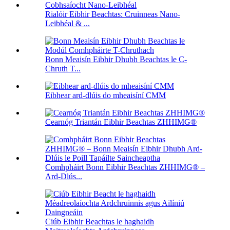
Rialóir Eibhir Beachtas: Cruinneas Nano-
Leibhéal & ...
Bonn Meaisín Eibhir Dhubh Beachtas le C-
Chruth T...
Eibhear ard-dlúis do mheaisíní CMM
Cearnóg Triantán Eibhir Beachtas ZHHIMG®
Comhpháirt Bonn Eibhir Beachtas ZHHIMG® –
Ard-Dlús...
Ciúb Eibhir Beachtas le haghaidh