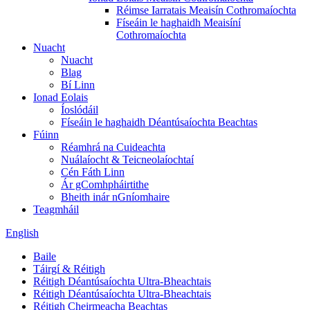
Réimse Iarratais Meaisín Cothromaíochta
Físeáin le haghaidh Meaisíní
Cothromaíochta
Nuacht
Nuacht
Blag
Bí Linn
Ionad Eolais
Íoslódáil
Físeáin le haghaidh Déantúsaíochta Beachtas
Fúinn
Réamhrá na Cuideachta
Nuálaíocht & Teicneolaíochtaí
Cén Fáth Linn
Ár gComhpháirtithe
Bheith inár nGníomhaire
Teagmháil
English
Baile
Táirgí & Réitigh
Réitigh Déantúsaíochta Ultra-Bheachtais
Réitigh Déantúsaíochta Ultra-Bheachtais
Réitigh Cheirmeacha Beachtas