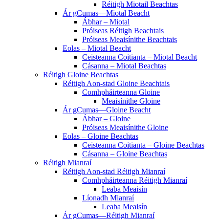
Réitigh Miotail Beachtas
Ár gCumas—Miotal Beacht
Ábhar – Miotal
Próiseas Réitigh Beachtais
Próiseas Meaisínithe Beachtais
Eolas – Miotal Beacht
Ceisteanna Coitianta – Miotal Beacht
Cásanna – Miotal Beachtas
Réitigh Gloine Beachtas
Réitigh Aon-stad Gloine Beachtais
Comhpháirteanna Gloine
Meaisínithe Gloine
Ár gCumas—Gloine Beacht
Ábhar – Gloine
Próiseas Meaisínithe Gloine
Eolas – Gloine Beachtas
Ceisteanna Coitianta – Gloine Beachtas
Cásanna – Gloine Beachtas
Réitigh Mianraí
Réitigh Aon-stad Réitigh Mianraí
Comhpháirteanna Réitigh Mianraí
Leaba Meaisín
Líonadh Mianraí
Leaba Meaisín
Ár gCumas—Réitigh Mianraí