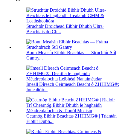
Struchtúr Droichead Eibhir Dhubh Ultra-
Beachtais do Ch...
Bonn Meaisín Eibhir Beachtas — Struchtúr Stíl
Gantry...
Imeall Díreach Ceirmeach Beacht ó ZHHIMG®:
Innealtóir...
Cearnóg Eibhir Beachtas ZHHIMG® | Triantán
Eibhir Dubh...