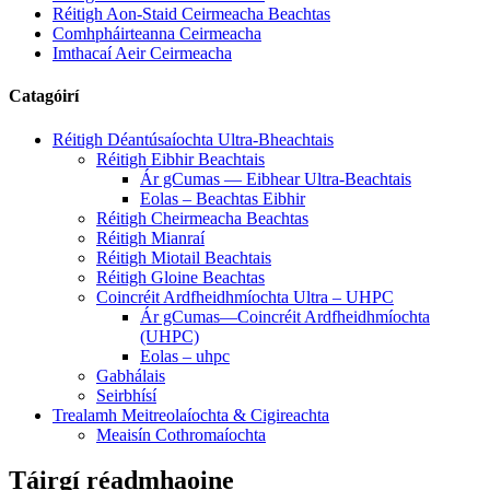
Réitigh Aon-Staid Ceirmeacha Beachtas
Comhpháirteanna Ceirmeacha
Imthacaí Aeir Ceirmeacha
Catagóirí
Réitigh Déantúsaíochta Ultra-Bheachtais
Réitigh Eibhir Beachtais
Ár gCumas — Eibhear Ultra-Beachtais
Eolas – Beachtas Eibhir
Réitigh Cheirmeacha Beachtas
Réitigh Mianraí
Réitigh Miotail Beachtais
Réitigh Gloine Beachtas
Coincréit Ardfheidhmíochta Ultra – UHPC
Ár gCumas—Coincréit Ardfheidhmíochta
(UHPC)
Eolas – uhpc
Gabhálais
Seirbhísí
Trealamh Meitreolaíochta & Cigireachta
Meaisín Cothromaíochta
Táirgí réadmhaoine