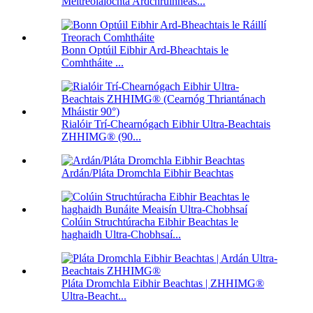
Meitreolaíochta Ardchruinneas...
Bonn Optúil Eibhir Ard-Bheachtais le
Comhtháite ...
Rialóir Trí-Chearnógach Eibhir Ultra-Beachtais
ZHHIMG® (90...
Ardán/Pláta Dromchla Eibhir Beachtas
Colúin Struchtúracha Eibhir Beachtas le
haghaidh Ultra-Chobhsaí...
Pláta Dromchla Eibhir Beachtas | ZHHIMG®
Ultra-Beacht...