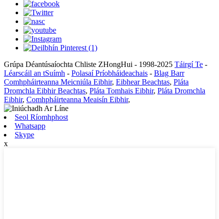
Grúpa Déantúsaíochta Chliste ZHongHui - 1998-2025
Táirgí Te
-
Léarscáil an tSuímh
-
Polasaí Príobháideachais
-
Blag Barr
Comhpháirteanna Meicniúla Eibhir
,
Eibhear Beachtas
,
Pláta
Dromchla Eibhir Beachtas
,
Pláta Tomhais Eibhir
,
Pláta Dromchla
Eibhir
,
Comhpháirteanna Meaisín Eibhir
,
Seol Ríomhphost
Whatsapp
Skype
x