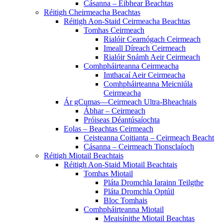
Cásanna – Eibhear Beachtas
Réitigh Cheirmeacha Beachtas
Réitigh Aon-Staid Ceirmeacha Beachtas
Tomhas Ceirmeach
Rialóir Cearnógach Ceirmeach
Imeall Díreach Ceirmeach
Rialóir Snámh Aeir Ceirmeach
Comhpháirteanna Ceirmeacha
Imthacaí Aeir Ceirmeacha
Comhpháirteanna Meicniúla
Ceirmeacha
Ár gCumas—Ceirmeach Ultra-Bheachtais
Ábhar – Ceirmeach
Próiseas Déantúsaíochta
Eolas – Beachtas Ceirmeach
Ceisteanna Coitianta – Ceirmeach Beacht
Cásanna – Ceirmeach Tionsclaíoch
Réitigh Miotail Beachtais
Réitigh Aon-Staid Miotail Beachtais
Tomhas Miotail
Pláta Dromchla Iarainn Teilgthe
Pláta Dromchla Optúil
Bloc Tomhais
Comhpháirteanna Miotail
Meaisínithe Miotail Beachtas