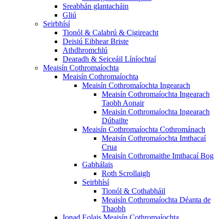
Sreabhán glantacháin
Gliú
Seirbhísí
Tionól & Calabrú & Cigireacht
Deisiú Eibhear Briste
Athdhromchlú
Dearadh & Seiceáil Líníochtaí
Meaisín Cothromaíochta
Meaisín Cothromaíochta
Meaisín Cothromaíochta Ingearach
Meaisín Cothromaíochta Ingearach
Taobh Aonair
Meaisín Cothromaíochta Ingearach
Dúbailte
Meaisín Cothromaíochta Cothrománach
Meaisín Cothromaíochta Imthacaí
Crua
Meaisín Cothromaithe Imthacaí Bog
Gabhálais
Roth Scrollaigh
Seirbhísí
Tionól & Cothabháil
Meaisín Cothromaíochta Déanta de
Thaobh
Ionad Eolais Meaisín Cothromaíochta