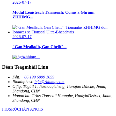
2026-07-17
Modúl Leaisteach Tairiseach: Conas a Ghránn
ZHHIMG...
2026-07-17
"Gan Mealladh, Gan Cheilt"...
Déan Teagmháil Linn
Fón:
+86 199 6999 1659
Ríomhphost:
info@zhhimg.com
Oifig:
Tógáil 1, Jiazhouqicheng, Tianqiao Dúiche, Jinan,
Shandong, CHN
Monarcha:
Crios Tionscail Huanghe, HuaiyinDistrict, Jinan,
Shandong, CHN
FIOSRÚCHÁN ANOIS