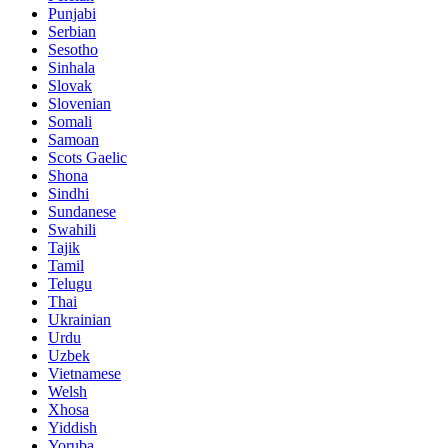
Punjabi
Serbian
Sesotho
Sinhala
Slovak
Slovenian
Somali
Samoan
Scots Gaelic
Shona
Sindhi
Sundanese
Swahili
Tajik
Tamil
Telugu
Thai
Ukrainian
Urdu
Uzbek
Vietnamese
Welsh
Xhosa
Yiddish
Yoruba