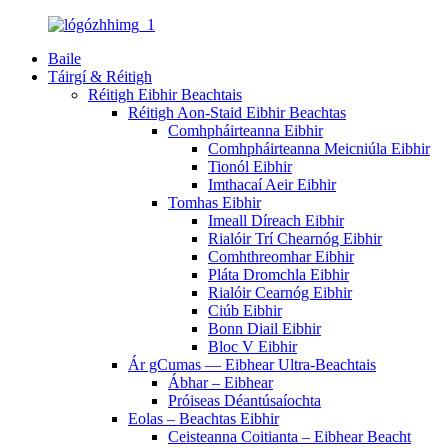
Baile
Táirgí & Réitigh
Réitigh Eibhir Beachtais
Réitigh Aon-Staid Eibhir Beachtas
Comhpháirteanna Eibhir
Comhpháirteanna Meicniúla Eibhir
Tionól Eibhir
Imthacaí Aeir Eibhir
Tomhas Eibhir
Imeall Díreach Eibhir
Rialóir Trí Chearnóg Eibhir
Comhthreomhar Eibhir
Pláta Dromchla Eibhir
Rialóir Cearnóg Eibhir
Ciúb Eibhir
Bonn Diail Eibhir
Bloc V Eibhir
Ár gCumas — Eibhear Ultra-Beachtais
Ábhar – Eibhear
Próiseas Déantúsaíochta
Eolas – Beachtas Eibhir
Ceisteanna Coitianta – Eibhear Beacht