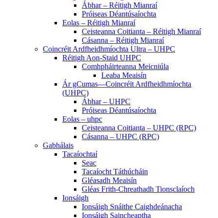
Ábhar – Réitigh Mianraí
Próiseas Déantúsaíochta
Eolas – Réitigh Mianraí
Ceisteanna Coitianta – Réitigh Mianraí
Cásanna – Réitigh Mianraí
Coincréit Ardfheidhmíochta Ultra – UHPC
Réitigh Aon-Staid UHPC
Comhpháirteanna Meicniúla
Leaba Meaisín
Ár gCumas—Coincréit Ardfheidhmíochta
(UHPC)
Ábhar – UHPC
Próiseas Déantúsaíochta
Eolas – uhpc
Ceisteanna Coitianta – UHPC (RPC)
Cásanna – UHPC (RPC)
Gabhálais
Tacaíochtaí
Seac
Tacaíocht Táthúcháin
Gléasadh Meaisín
Gléas Frith-Chreathadh Tionsclaíoch
Ionsáigh
Ionsáigh Snáithe Caighdeánacha
Ionsáigh Saincheaptha