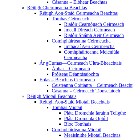
Cásanna – Eibhear Beachtas
Réitigh Cheirmeacha Beachtas
Réitigh Aon-Staid Ceirmeacha Beachtas
Tomhas Ceirmeach
Rialóir Cearnógach Ceirmeach
Imeall Díreach Ceirmeach
Rialóir Snámh Aeir Ceirmeach
Comhpháirteanna Ceirmeacha
Imthacaí Aeir Ceirmeacha
Comhpháirteanna Meicniúla
Ceirmeacha
Ár gCumas—Ceirmeach Ultra-Bheachtais
Ábhar – Ceirmeach
Próiseas Déantúsaíochta
Eolas – Beachtas Ceirmeach
Ceisteanna Coitianta – Ceirmeach Beacht
Cásanna – Ceirmeach Tionsclaíoch
Réitigh Miotail Beachtais
Réitigh Aon-Staid Miotail Beachtais
Tomhas Miotail
Pláta Dromchla Iarainn Teilgthe
Pláta Dromchla Optúil
Bloc Tomhais
Comhpháirteanna Miotail
Meaisínithe Miotail Beachtas