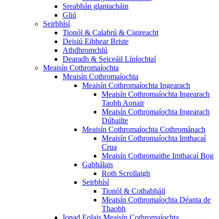
Sreabhán glantacháin
Gliú
Seirbhísí
Tionól & Calabrú & Cigireacht
Deisiú Eibhear Briste
Athdhromchlú
Dearadh & Seiceáil Líníochtaí
Meaisín Cothromaíochta
Meaisín Cothromaíochta
Meaisín Cothromaíochta Ingearach
Meaisín Cothromaíochta Ingearach
Taobh Aonair
Meaisín Cothromaíochta Ingearach
Dúbailte
Meaisín Cothromaíochta Cothrománach
Meaisín Cothromaíochta Imthacaí
Crua
Meaisín Cothromaithe Imthacaí Bog
Gabhálais
Roth Scrollaigh
Seirbhísí
Tionól & Cothabháil
Meaisín Cothromaíochta Déanta de
Thaobh
Ionad Eolais Meaisín Cothromaíochta