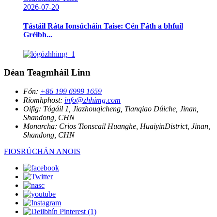
2026-07-20
Tástáil Ráta Ionsúcháin Taise: Cén Fáth a bhfuil
Gréibh...
Déan Teagmháil Linn
Fón:
+86 199 6999 1659
Ríomhphost:
info@zhhimg.com
Oifig:
Tógáil 1, Jiazhouqicheng, Tianqiao Dúiche, Jinan,
Shandong, CHN
Monarcha:
Crios Tionscail Huanghe, HuaiyinDistrict, Jinan,
Shandong, CHN
FIOSRÚCHÁN ANOIS