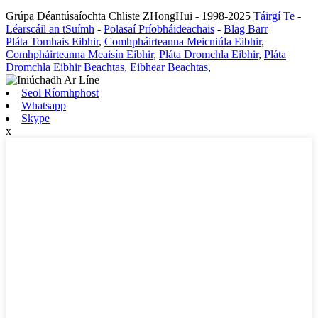
Grúpa Déantúsaíochta Chliste ZHongHui - 1998-2025
Táirgí Te
-
Léarscáil an tSuímh
-
Polasaí Príobháideachais
-
Blag Barr
Pláta Tomhais Eibhir
,
Comhpháirteanna Meicniúla Eibhir
,
Comhpháirteanna Meaisín Eibhir
,
Pláta Dromchla Eibhir
,
Pláta
Dromchla Eibhir Beachtas
,
Eibhear Beachtas
,
Seol Ríomhphost
Whatsapp
Skype
x