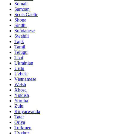
Somali
Samoan
Scots Gaelic
Shona
Sindhi
Sundanese
Swahili
Tajik
Tamil
Telugu
Thai
Ukrainian
Urdu
Uzbek
Vietnamese
Welsh
Xhosa
Yiddish
Yoruba
Zulu
Kinyarwanda
Tatar
Oriya
Turkmen
Uyghur