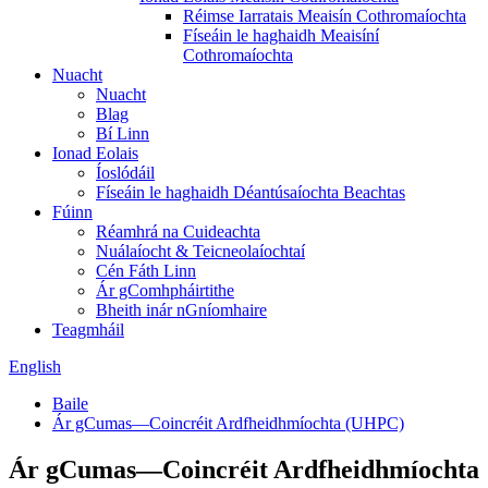
Réimse Iarratais Meaisín Cothromaíochta
Físeáin le haghaidh Meaisíní
Cothromaíochta
Nuacht
Nuacht
Blag
Bí Linn
Ionad Eolais
Íoslódáil
Físeáin le haghaidh Déantúsaíochta Beachtas
Fúinn
Réamhrá na Cuideachta
Nuálaíocht & Teicneolaíochtaí
Cén Fáth Linn
Ár gComhpháirtithe
Bheith inár nGníomhaire
Teagmháil
English
Baile
Ár gCumas—Coincréit Ardfheidhmíochta (UHPC)
Ár gCumas—Coincréit Ardfheidhmíochta