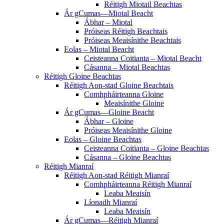
Réitigh Miotail Beachtas
Ár gCumas—Miotal Beacht
Ábhar – Miotal
Próiseas Réitigh Beachtais
Próiseas Meaisínithe Beachtais
Eolas – Miotal Beacht
Ceisteanna Coitianta – Miotal Beacht
Cásanna – Miotal Beachtas
Réitigh Gloine Beachtas
Réitigh Aon-stad Gloine Beachtais
Comhpháirteanna Gloine
Meaisínithe Gloine
Ár gCumas—Gloine Beacht
Ábhar – Gloine
Próiseas Meaisínithe Gloine
Eolas – Gloine Beachtas
Ceisteanna Coitianta – Gloine Beachtas
Cásanna – Gloine Beachtas
Réitigh Mianraí
Réitigh Aon-stad Réitigh Mianraí
Comhpháirteanna Réitigh Mianraí
Leaba Meaisín
Líonadh Mianraí
Leaba Meaisín
Ár gCumas—Réitigh Mianraí