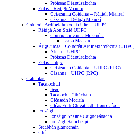
Próiseas Déantúsaíochta
Eolas – Réitigh Mianraí
Ceisteanna Coitianta – Réitigh Mianraí
Cásanna – Réitigh Mianraí
Coincréit Ardfheidhmíochta Ultra – UHPC
Réitigh Aon-Staid UHPC
Comhpháirteanna Meicniúla
Leaba Meaisín
Ár gCumas—Coincréit Ardfheidhmíochta (UHPC
Ábhar – UHPC
Próiseas Déantúsaíochta
Eolas – uhpc
Ceisteanna Coitianta – UHPC (RPC)
Cásanna – UHPC (RPC)
Gabhálais
Tacaíochtaí
Seac
Tacaíocht Táthúcháin
Gléasadh Meaisín
Gléas Frith-Chreathadh Tionsclaíoch
Ionsáigh
Ionsáigh Snáithe Caighdeánacha
Ionsáigh Saincheaptha
Sreabhán glantacháin
Gliú