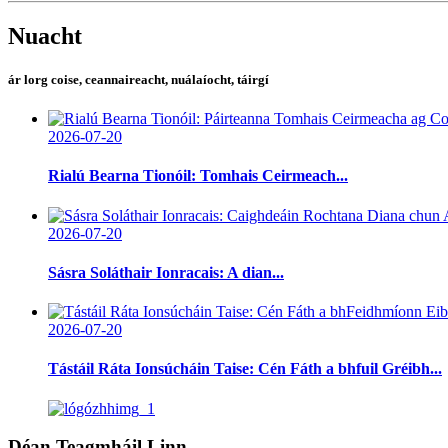
Nuacht
ár lorg coise, ceannaireacht, nuálaíocht, táirgí
2026-07-20
Rialú Bearna Tionóil: Tomhais Ceirmeach...
2026-07-20
Sásra Soláthair Ionracais: A dian...
2026-07-20
Tástáil Ráta Ionsúcháin Taise: Cén Fáth a bhfuil Gréibh...
Déan Teagmháil Linn