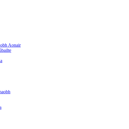
aobh Aonair
bailte
ua
Thaobh
a