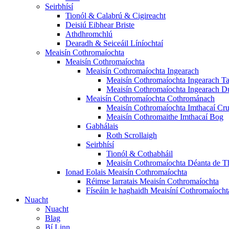
Seirbhísí
Tionól & Calabrú & Cigireacht
Deisiú Eibhear Briste
Athdhromchlú
Dearadh & Seiceáil Líníochtaí
Meaisín Cothromaíochta
Meaisín Cothromaíochta
Meaisín Cothromaíochta Ingearach
Meaisín Cothromaíochta Ingearach T
Meaisín Cothromaíochta Ingearach Dú
Meaisín Cothromaíochta Cothrománach
Meaisín Cothromaíochta Imthacaí Cr
Meaisín Cothromaithe Imthacaí Bog
Gabhálais
Roth Scrollaigh
Seirbhísí
Tionól & Cothabháil
Meaisín Cothromaíochta Déanta de 
Ionad Eolais Meaisín Cothromaíochta
Réimse Iarratais Meaisín Cothromaíochta
Físeáin le haghaidh Meaisíní Cothromaíocht
Nuacht
Nuacht
Blag
Bí Linn