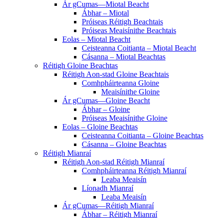
Ár gCumas—Miotal Beacht
Ábhar – Miotal
Próiseas Réitigh Beachtais
Próiseas Meaisínithe Beachtais
Eolas – Miotal Beacht
Ceisteanna Coitianta – Miotal Beacht
Cásanna – Miotal Beachtas
Réitigh Gloine Beachtas
Réitigh Aon-stad Gloine Beachtais
Comhpháirteanna Gloine
Meaisínithe Gloine
Ár gCumas—Gloine Beacht
Ábhar – Gloine
Próiseas Meaisínithe Gloine
Eolas – Gloine Beachtas
Ceisteanna Coitianta – Gloine Beachtas
Cásanna – Gloine Beachtas
Réitigh Mianraí
Réitigh Aon-stad Réitigh Mianraí
Comhpháirteanna Réitigh Mianraí
Leaba Meaisín
Líonadh Mianraí
Leaba Meaisín
Ár gCumas—Réitigh Mianraí
Ábhar – Réitigh Mianraí