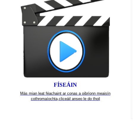
FÍSEÁIN
Más mian leat féachaint ar conas a oibríonn meaisín
cothromaíochta,
cliceáil anseo le do thoil