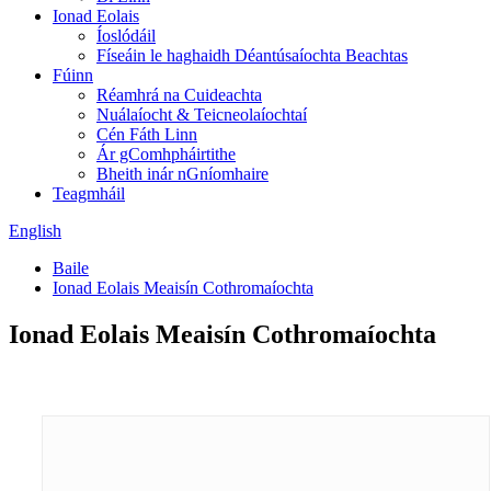
Ionad Eolais
Íoslódáil
Físeáin le haghaidh Déantúsaíochta Beachtas
Fúinn
Réamhrá na Cuideachta
Nuálaíocht & Teicneolaíochtaí
Cén Fáth Linn
Ár gComhpháirtithe
Bheith inár nGníomhaire
Teagmháil
English
Baile
Ionad Eolais Meaisín Cothromaíochta
Ionad Eolais Meaisín Cothromaíochta