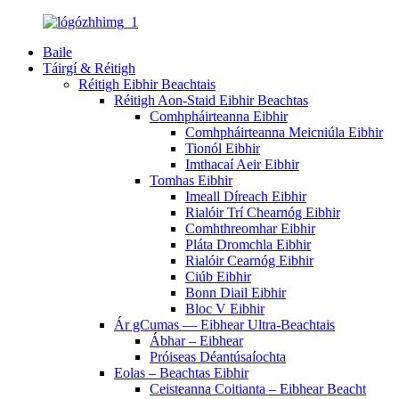
Baile
Táirgí & Réitigh
Réitigh Eibhir Beachtais
Réitigh Aon-Staid Eibhir Beachtas
Comhpháirteanna Eibhir
Comhpháirteanna Meicniúla Eibhir
Tionól Eibhir
Imthacaí Aeir Eibhir
Tomhas Eibhir
Imeall Díreach Eibhir
Rialóir Trí Chearnóg Eibhir
Comhthreomhar Eibhir
Pláta Dromchla Eibhir
Rialóir Cearnóg Eibhir
Ciúb Eibhir
Bonn Diail Eibhir
Bloc V Eibhir
Ár gCumas — Eibhear Ultra-Beachtais
Ábhar – Eibhear
Próiseas Déantúsaíochta
Eolas – Beachtas Eibhir
Ceisteanna Coitianta – Eibhear Beacht