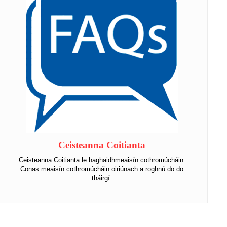
Ceisteanna Coitianta
Ceisteanna Coitianta le haghaidh
meaisín cothromúcháin.
Conas meaisín cothromúcháin oiriúnach a roghnú do do
tháirgí.