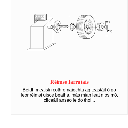
Réimse Iarratais
Beidh meaisín cothromaíochta ag teastáil ó go
leor réimsí uisce beatha, más mian leat níos mó,
cliceáil anseo le do thoil.
.