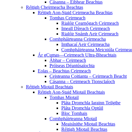
Cásanna – Eibhear Beachtas
Réitigh Cheirmeacha Beachtas
Réitigh Aon-Staid Ceirmeacha Beachtas
Tomhas Ceirmeach
Rialóir Cearnógach Ceirmeach
Imeall Díreach Ceirmeach
Rialóir Snámh Aeir Ceirmeach
Comhpháirteanna Ceirmeacha
Imthacaí Aeir Ceirmeacha
Comhpháirteanna Meicniúla Ceirmea
Ár gCumas—Ceirmeach Ultra-Bheachtais
Ábhar – Ceirmeach
Próiseas Déantúsaíochta
Eolas – Beachtas Ceirmeach
Ceisteanna Coitianta – Ceirmeach Beacht
Cásanna – Ceirmeach Tionsclaíoch
Réitigh Miotail Beachtais
Réitigh Aon-Staid Miotail Beachtais
Tomhas Miotail
Pláta Dromchla Iarainn Teilgthe
Pláta Dromchla Optúil
Bloc Tomhais
Comhpháirteanna Miotail
Meaisínithe Miotail Beachtas
Réitigh Miotail Beachtas