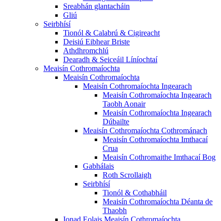
Sreabhán glantacháin
Gliú
Seirbhísí
Tionól & Calabrú & Cigireacht
Deisiú Eibhear Briste
Athdhromchlú
Dearadh & Seiceáil Líníochtaí
Meaisín Cothromaíochta
Meaisín Cothromaíochta
Meaisín Cothromaíochta Ingearach
Meaisín Cothromaíochta Ingearach
Taobh Aonair
Meaisín Cothromaíochta Ingearach
Dúbailte
Meaisín Cothromaíochta Cothrománach
Meaisín Cothromaíochta Imthacaí
Crua
Meaisín Cothromaithe Imthacaí Bog
Gabhálais
Roth Scrollaigh
Seirbhísí
Tionól & Cothabháil
Meaisín Cothromaíochta Déanta de
Thaobh
Ionad Eolais Meaisín Cothromaíochta