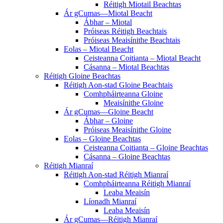
Réitigh Miotail Beachtas
Ár gCumas—Miotal Beacht
Ábhar – Miotal
Próiseas Réitigh Beachtais
Próiseas Meaisínithe Beachtais
Eolas – Miotal Beacht
Ceisteanna Coitianta – Miotal Beacht
Cásanna – Miotal Beachtas
Réitigh Gloine Beachtas
Réitigh Aon-stad Gloine Beachtais
Comhpháirteanna Gloine
Meaisínithe Gloine
Ár gCumas—Gloine Beacht
Ábhar – Gloine
Próiseas Meaisínithe Gloine
Eolas – Gloine Beachtas
Ceisteanna Coitianta – Gloine Beachtas
Cásanna – Gloine Beachtas
Réitigh Mianraí
Réitigh Aon-stad Réitigh Mianraí
Comhpháirteanna Réitigh Mianraí
Leaba Meaisín
Líonadh Mianraí
Leaba Meaisín
Ár gCumas—Réitigh Mianraí