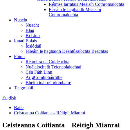
Réimse Iarratais Meaisín Cothromaíochta
Físeáin le haghaidh Meaisíní
Cothromaíochta
Nuacht
Nuacht
Blag
Bí Linn
Ionad Eolais
Íoslódáil
Físeáin le haghaidh Déantúsaíochta Beachtas
Fúinn
Réamhrá na Cuideachta
Nuálaíocht & Teicneolaíochtaí
Cén Fáth Linn
Ár gComhpháirtithe
Bheith inár nGníomhaire
Teagmháil
English
Baile
Ceisteanna Coitianta – Réitigh Mianraí
Ceisteanna Coitianta – Réitigh Mianraí