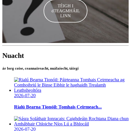
TÉIGH I
dTEAGMHÁIL
LINN
Nuacht
ár lorg coise, ceannaireacht, nuálaíocht, táirgí
2026-07-20
Rialú Bearna Tionóil: Tomhais Ceirmeach...
2026-07-20