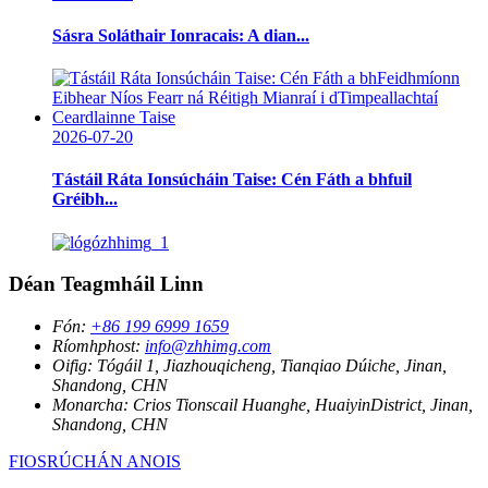
Sásra Soláthair Ionracais: A dian...
2026-07-20
Tástáil Ráta Ionsúcháin Taise: Cén Fáth a bhfuil
Gréibh...
Déan Teagmháil Linn
Fón:
+86 199 6999 1659
Ríomhphost:
info@zhhimg.com
Oifig:
Tógáil 1, Jiazhouqicheng, Tianqiao Dúiche, Jinan,
Shandong, CHN
Monarcha:
Crios Tionscail Huanghe, HuaiyinDistrict, Jinan,
Shandong, CHN
FIOSRÚCHÁN ANOIS