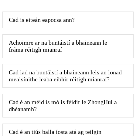
Cad is eiteán eapocsa ann?
Achoimre ar na buntáistí a bhaineann le
fráma réitigh mianraí
Cad iad na buntáistí a bhaineann leis an ionad
meaisínithe leaba eibhir réitigh mianraí?
Cad é an méid is mó is féidir le ZhongHui a
dhéanamh?
Cad é an tiús balla íosta atá ag teilgin