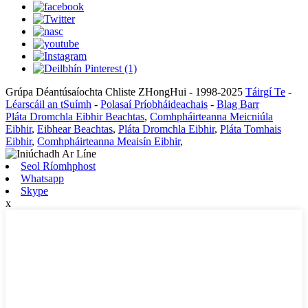
Grúpa Déantúsaíochta Chliste ZHongHui - 1998-2025
Táirgí Te
-
Léarscáil an tSuímh
-
Polasaí Príobháideachais
-
Blag Barr
Pláta Dromchla Eibhir Beachtas
,
Comhpháirteanna Meicniúla
Eibhir
,
Eibhear Beachtas
,
Pláta Dromchla Eibhir
,
Pláta Tomhais
Eibhir
,
Comhpháirteanna Meaisín Eibhir
,
Seol Ríomhphost
Whatsapp
Skype
x