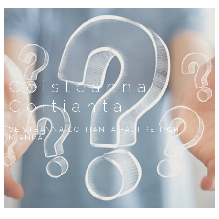
Ceisteanna
Coitianta
CEISTEANNA COITIANTA FAOI RÉITIGH
MIANRAÍ