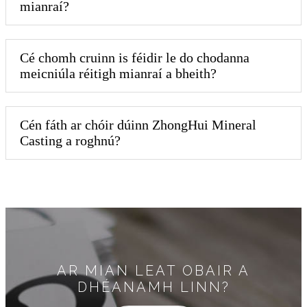
mianraí?
Cé chomh cruinn is féidir le do chodanna
meicniúla réitigh mianraí a bheith?
Cén fáth ar chóir dúinn ZhongHui Mineral
Casting a roghnú?
AR MIAN LEAT OBAIR A
DHÉANAMH LINN?