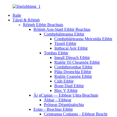
Baile
Táirgí & Réitigh
Réitigh Eibhir Beachtais
Réitigh Aon-Staid Eibhir Beachtas
Comhpháirteanna Eibhir
Comhpháirteanna Meicniúla Eibhir
Tionól Eibhir
Imthacaí Aeir Eibhir
Tomhas Eibhir
Imeall Díreach Eibhir
Rialóir Trí Chearnóg Eibhir
Comhthreomhar Eibhir
Pláta Dromchla Eibhir
Rialóir Cearnóg Eibhir
Ciúb Eibhir
Bonn Diail Eibhir
Bloc V Eibhir
Ár gCumas — Eibhear Ultra-Beachtais
Ábhar – Eibhear
Próiseas Déantúsaíochta
Eolas – Beachtas Eibhir
Ceisteanna Coitianta – Eibhear Beacht