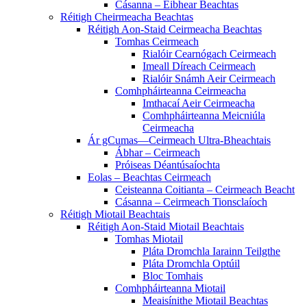
Cásanna – Eibhear Beachtas
Réitigh Cheirmeacha Beachtas
Réitigh Aon-Staid Ceirmeacha Beachtas
Tomhas Ceirmeach
Rialóir Cearnógach Ceirmeach
Imeall Díreach Ceirmeach
Rialóir Snámh Aeir Ceirmeach
Comhpháirteanna Ceirmeacha
Imthacaí Aeir Ceirmeacha
Comhpháirteanna Meicniúla
Ceirmeacha
Ár gCumas—Ceirmeach Ultra-Bheachtais
Ábhar – Ceirmeach
Próiseas Déantúsaíochta
Eolas – Beachtas Ceirmeach
Ceisteanna Coitianta – Ceirmeach Beacht
Cásanna – Ceirmeach Tionsclaíoch
Réitigh Miotail Beachtais
Réitigh Aon-Staid Miotail Beachtais
Tomhas Miotail
Pláta Dromchla Iarainn Teilgthe
Pláta Dromchla Optúil
Bloc Tomhais
Comhpháirteanna Miotail
Meaisínithe Miotail Beachtas