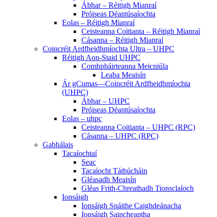
Ábhar – Réitigh Mianraí
Próiseas Déantúsaíochta
Eolas – Réitigh Mianraí
Ceisteanna Coitianta – Réitigh Mianraí
Cásanna – Réitigh Mianraí
Coincréit Ardfheidhmíochta Ultra – UHPC
Réitigh Aon-Staid UHPC
Comhpháirteanna Meicniúla
Leaba Meaisín
Ár gCumas—Coincréit Ardfheidhmíochta
(UHPC)
Ábhar – UHPC
Próiseas Déantúsaíochta
Eolas – uhpc
Ceisteanna Coitianta – UHPC (RPC)
Cásanna – UHPC (RPC)
Gabhálais
Tacaíochtaí
Seac
Tacaíocht Táthúcháin
Gléasadh Meaisín
Gléas Frith-Chreathadh Tionsclaíoch
Ionsáigh
Ionsáigh Snáithe Caighdeánacha
Ionsáigh Saincheaptha