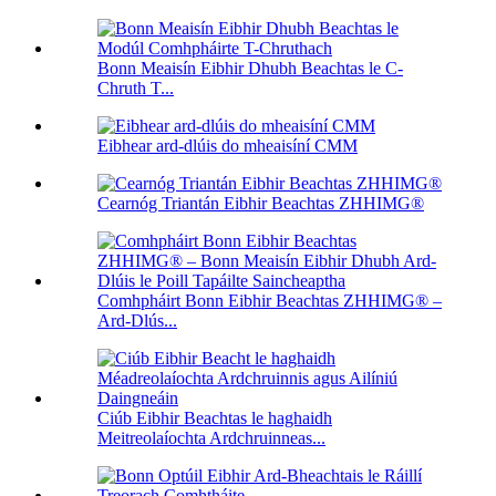
Bonn Meaisín Eibhir Dhubh Beachtas le C-
Chruth T...
Eibhear ard-dlúis do mheaisíní CMM
Cearnóg Triantán Eibhir Beachtas ZHHIMG®
Comhpháirt Bonn Eibhir Beachtas ZHHIMG® –
Ard-Dlús...
Ciúb Eibhir Beachtas le haghaidh
Meitreolaíochta Ardchruinneas...