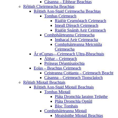
Cásanna – Eibhear Beachtas
Réitigh Cheirmeacha Beachtas
Réitigh Aon-Staid Ceirmeacha Beachtas
Tomhas Ceirmeach
Rialóir Cearnógach Ceirmeach
Imeall Díreach Ceirmeach
Rialóir Snámh Aeir Ceirmeach
Comhpháirteanna Ceirmeacha
Imthacaí Aeir Ceirmeacha
Comhpháirteanna Meicniúla
Ceirmeacha
Ár gCumas—Ceirmeach Ultra-Bheachtais
Ábhar – Ceirmeach
Próiseas Déantúsaíochta
Eolas – Beachtas Ceirmeach
Ceisteanna Coitianta – Ceirmeach Beacht
Cásanna – Ceirmeach Tionsclaíoch
Réitigh Miotail Beachtais
Réitigh Aon-Staid Miotail Beachtais
Tomhas Miotail
Pláta Dromchla Iarainn Teilgthe
Pláta Dromchla Optúil
Bloc Tomhais
Comhpháirteanna Miotail
Meaisínithe Miotail Beachtas