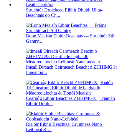
Struchtúr Droichead Eibhir Dhubh Ultra-
Beachtais do Ch...
Bonn Meaisín Eibhir Beachtas — Struchtúr Stíl
Gantry...
Imeall Díreach Ceirmeach Beacht ó ZHHIMG®:
Innealtóir...
Cearnóg Eibhir Beachtas ZHHIMG® | Triantán
Eibhir Dubh...
Rialóir Eibhir Beachtas: Cruinneas Nano-
Leibhéal & ...