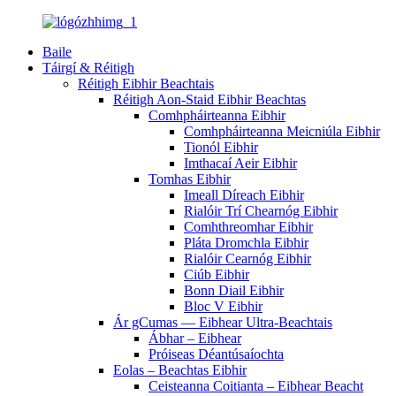
Baile
Táirgí & Réitigh
Réitigh Eibhir Beachtais
Réitigh Aon-Staid Eibhir Beachtas
Comhpháirteanna Eibhir
Comhpháirteanna Meicniúla Eibhir
Tionól Eibhir
Imthacaí Aeir Eibhir
Tomhas Eibhir
Imeall Díreach Eibhir
Rialóir Trí Chearnóg Eibhir
Comhthreomhar Eibhir
Pláta Dromchla Eibhir
Rialóir Cearnóg Eibhir
Ciúb Eibhir
Bonn Diail Eibhir
Bloc V Eibhir
Ár gCumas — Eibhear Ultra-Beachtais
Ábhar – Eibhear
Próiseas Déantúsaíochta
Eolas – Beachtas Eibhir
Ceisteanna Coitianta – Eibhear Beacht