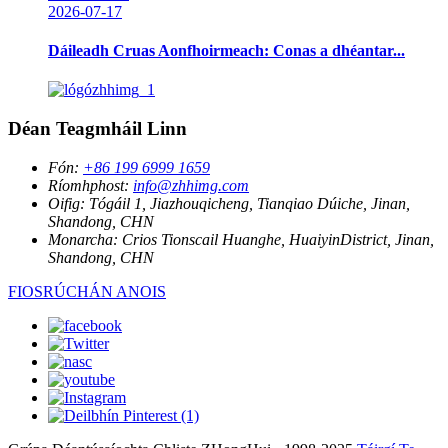
2026-07-17
Dáileadh Cruas Aonfhoirmeach: Conas a dhéantar...
Déan Teagmháil Linn
Fón:
+86 199 6999 1659
Ríomhphost:
info@zhhimg.com
Oifig:
Tógáil 1, Jiazhouqicheng, Tianqiao Dúiche, Jinan,
Shandong, CHN
Monarcha:
Crios Tionscail Huanghe, HuaiyinDistrict, Jinan,
Shandong, CHN
FIOSRÚCHÁN ANOIS