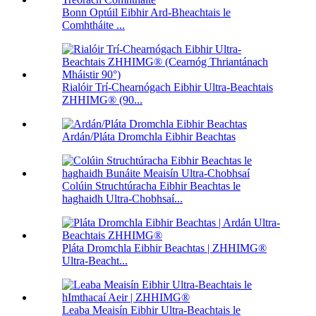
Bonn Optúil Eibhir Ard-Bheachtais le
Comhtháite ...
Rialóir Trí-Chearnógach Eibhir Ultra-Beachtais
ZHHIMG® (90...
Ardán/Pláta Dromchla Eibhir Beachtas
Colúin Struchtúracha Eibhir Beachtas le
haghaidh Ultra-Chobhsaí...
Pláta Dromchla Eibhir Beachtas | ZHHIMG®
Ultra-Beacht...
Leaba Meaisín Eibhir Ultra-Beachtais le