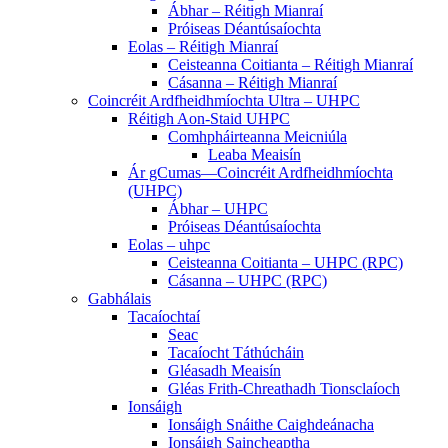
Ábhar – Réitigh Mianraí
Próiseas Déantúsaíochta
Eolas – Réitigh Mianraí
Ceisteanna Coitianta – Réitigh Mianraí
Cásanna – Réitigh Mianraí
Coincréit Ardfheidhmíochta Ultra – UHPC
Réitigh Aon-Staid UHPC
Comhpháirteanna Meicniúla
Leaba Meaisín
Ár gCumas—Coincréit Ardfheidhmíochta
(UHPC)
Ábhar – UHPC
Próiseas Déantúsaíochta
Eolas – uhpc
Ceisteanna Coitianta – UHPC (RPC)
Cásanna – UHPC (RPC)
Gabhálais
Tacaíochtaí
Seac
Tacaíocht Táthúcháin
Gléasadh Meaisín
Gléas Frith-Chreathadh Tionsclaíoch
Ionsáigh
Ionsáigh Snáithe Caighdeánacha
Ionsáigh Saincheaptha