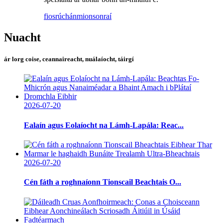
fiosrúchán
mionsonraí
Nuacht
ár lorg coise, ceannaireacht, nuálaíocht, táirgí
2026-07-20
Ealaín agus Eolaíocht na Lámh-Lapála: Reac...
2026-07-20
Cén fáth a roghnaíonn Tionscail Beachtais O...