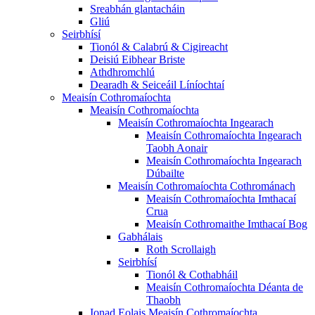
Sreabhán glantacháin
Gliú
Seirbhísí
Tionól & Calabrú & Cigireacht
Deisiú Eibhear Briste
Athdhromchlú
Dearadh & Seiceáil Líníochtaí
Meaisín Cothromaíochta
Meaisín Cothromaíochta
Meaisín Cothromaíochta Ingearach
Meaisín Cothromaíochta Ingearach
Taobh Aonair
Meaisín Cothromaíochta Ingearach
Dúbailte
Meaisín Cothromaíochta Cothrománach
Meaisín Cothromaíochta Imthacaí
Crua
Meaisín Cothromaithe Imthacaí Bog
Gabhálais
Roth Scrollaigh
Seirbhísí
Tionól & Cothabháil
Meaisín Cothromaíochta Déanta de
Thaobh
Ionad Eolais Meaisín Cothromaíochta