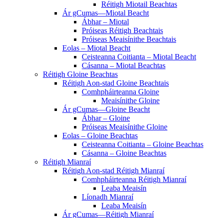
Réitigh Miotail Beachtas
Ár gCumas—Miotal Beacht
Ábhar – Miotal
Próiseas Réitigh Beachtais
Próiseas Meaisínithe Beachtais
Eolas – Miotal Beacht
Ceisteanna Coitianta – Miotal Beacht
Cásanna – Miotal Beachtas
Réitigh Gloine Beachtas
Réitigh Aon-stad Gloine Beachtais
Comhpháirteanna Gloine
Meaisínithe Gloine
Ár gCumas—Gloine Beacht
Ábhar – Gloine
Próiseas Meaisínithe Gloine
Eolas – Gloine Beachtas
Ceisteanna Coitianta – Gloine Beachtas
Cásanna – Gloine Beachtas
Réitigh Mianraí
Réitigh Aon-stad Réitigh Mianraí
Comhpháirteanna Réitigh Mianraí
Leaba Meaisín
Líonadh Mianraí
Leaba Meaisín
Ár gCumas—Réitigh Mianraí