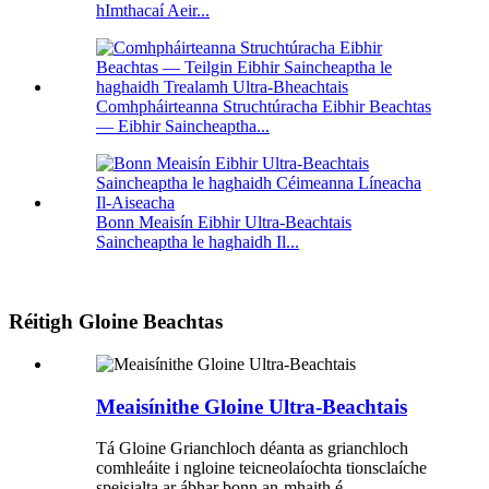
hImthacaí Aeir...
Comhpháirteanna Struchtúracha Eibhir Beachtas
— Eibhir Saincheaptha...
Bonn Meaisín Eibhir Ultra-Beachtais
Saincheaptha le haghaidh Il...
Réitigh Gloine Beachtas
Meaisínithe Gloine Ultra-Beachtais
Tá Gloine Grianchloch déanta as grianchloch
comhleáite i ngloine teicneolaíochta tionsclaíche
speisialta ar ábhar bonn an-mhaith é.