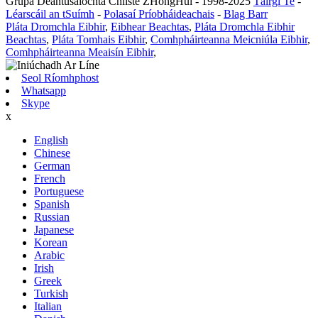
Grúpa Déantúsaíochta Chliste ZHongHui - 1998-2025
Táirgí Te
-
Léarscáil an tSuímh
-
Polasaí Príobháideachais
-
Blag Barr
Pláta Dromchla Eibhir
,
Eibhear Beachtas
,
Pláta Dromchla Eibhir
Beachtas
,
Pláta Tomhais Eibhir
,
Comhpháirteanna Meicniúla Eibhir
,
Comhpháirteanna Meaisín Eibhir
,
Seol Ríomhphost
Whatsapp
Skype
x
English
Chinese
German
French
Portuguese
Spanish
Russian
Japanese
Korean
Arabic
Irish
Greek
Turkish
Italian