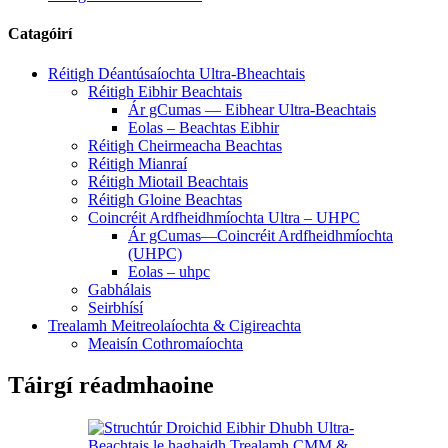
Catagóirí
Réitigh Déantúsaíochta Ultra-Bheachtais
Réitigh Eibhir Beachtais
Ár gCumas — Eibhear Ultra-Beachtais
Eolas – Beachtas Eibhir
Réitigh Cheirmeacha Beachtas
Réitigh Mianraí
Réitigh Miotail Beachtais
Réitigh Gloine Beachtas
Coincréit Ardfheidhmíochta Ultra – UHPC
Ár gCumas—Coincréit Ardfheidhmíochta
(UHPC)
Eolas – uhpc
Gabhálais
Seirbhísí
Trealamh Meitreolaíochta & Cigireachta
Meaisín Cothromaíochta
Táirgí réadmhaoine