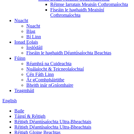
Réimse Iarratais Meaisín Cothromaíochta
Físeáin le haghaidh Meaisíní
Cothromaíochta
Nuacht
Nuacht
Blag
Bí Linn
Ionad Eolais
Íoslódáil
Físeáin le haghaidh Déantúsaíochta Beachtas
Fúinn
Réamhrá na Cuideachta
Nuálaíocht & Teicneolaíochtaí
Cén Fáth Linn
Ár gComhpháirtithe
Bheith inár nGníomhaire
Teagmháil
English
Baile
Táirgí & Réitigh
Réitigh Déantúsaíochta Ultra-Bheachtais
Réitigh Déantúsaíochta Ultra-Bheachtais
Réitigh Gloine Beachtas